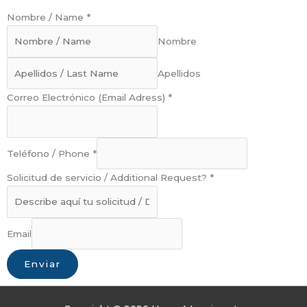
c
s
e
t
Nombre / Name
*
b
a
Nombre
o
g
o
r
Apellidos
k
a
Correo Electrónico (Email Adress)
*
m
Teléfono / Phone
*
Solicitud de servicio / Additional Request?
*
Email
Enviar