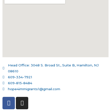
Head Office: 3048 S. Broad St., Suite B, Hamilton, NJ
08610
609-334-7921
609-815-8484
hope4immigrants1@gmail.com
F
I
a
n