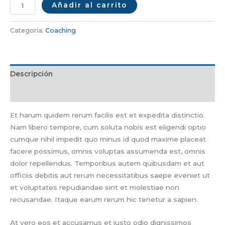
Añadir al carrito
Categoría:
Coaching
Descripción
Valoraciones (0)
Et harum quidem rerum facilis est et expedita distinctio.
Nam libero tempore, cum soluta nobis est eligendi optio
cumque nihil impedit quo minus id quod maxime placeat
facere possimus, omnis voluptas assumenda est, omnis
dolor repellendus. Temporibus autem quibusdam et aut
officiis debitis aut rerum necessitatibus saepe eveniet ut
et voluptates repudiandae sint et molestiae non
recusandae. Itaque earum rerum hic tenetur a sapien.
At vero eos et accusamus et iusto odio dignissimos