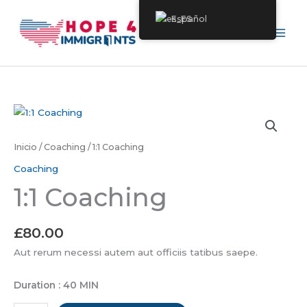
Ir
Español
al
contenido
1:1
Coaching
cantidad
Inicio
/
Coaching
/ 1:1 Coaching
Coaching
1:1 Coaching
£
80.00
Aut rerum necessi autem aut officiis tatibus saepe.
Duration : 40 MIN